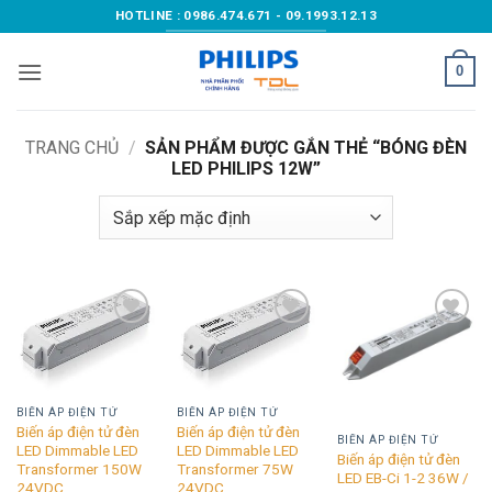
Bỏ
HOTLINE : 0986.474.671 - 09.1993.12.13
qua
nội
0
dung
TRANG CHỦ
/
SẢN PHẨM ĐƯỢC GẮN THẺ “BÓNG ĐÈN
LED PHILIPS 12W”
Add to
Add to
Add to
wishlist
wishlist
wishlist
BIẾN ÁP ĐIỆN TỬ
BIẾN ÁP ĐIỆN TỬ
Biến áp điện tử đèn
Biến áp điện tử đèn
BIẾN ÁP ĐIỆN TỬ
LED Dimmable LED
LED Dimmable LED
Biến áp điện tử đèn
Transformer 150W
Transformer 75W
LED EB-Ci 1-2 36W /
24VDC
24VDC