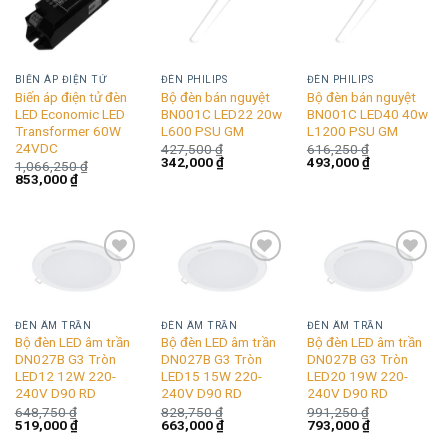
wishlist
wishlist
wishlist
BIẾN ÁP ĐIỆN TỬ
ĐÈN PHILIPS
ĐÈN PHILIPS
Biến áp điện tử đèn
Bộ đèn bán nguyệt
Bộ đèn bán nguyệt
LED Economic LED
BN001C LED22 20w
BN001C LED40 40w
Transformer 60W
L600 PSU GM
L1200 PSU GM
24VDC
427,500
₫
616,250
₫
Giá
Giá
Giá
Giá
342,000
₫
493,000
₫
1,066,250
₫
gốc
hiện
gốc
hiện
Giá
Giá
853,000
₫
là:
tại
là:
tại
gốc
hiện
427,500 ₫.
là:
616,250 ₫.
là:
là:
tại
342,000 ₫.
493,000 ₫.
1,066,250 ₫.
là:
853,000 ₫.
Add to
Add to
Add to
wishlist
wishlist
wishlist
ĐÈN ÂM TRẦN
ĐÈN ÂM TRẦN
ĐÈN ÂM TRẦN
Bộ đèn LED âm trần
Bộ đèn LED âm trần
Bộ đèn LED âm trần
DN027B G3 Tròn
DN027B G3 Tròn
DN027B G3 Tròn
LED12 12W 220-
LED15 15W 220-
LED20 19W 220-
240V D90 RD
240V D90 RD
240V D90 RD
648,750
₫
828,750
₫
991,250
₫
Giá
Giá
Giá
Giá
Giá
Giá
519,000
₫
663,000
₫
793,000
₫
gốc
hiện
gốc
hiện
gốc
hiện