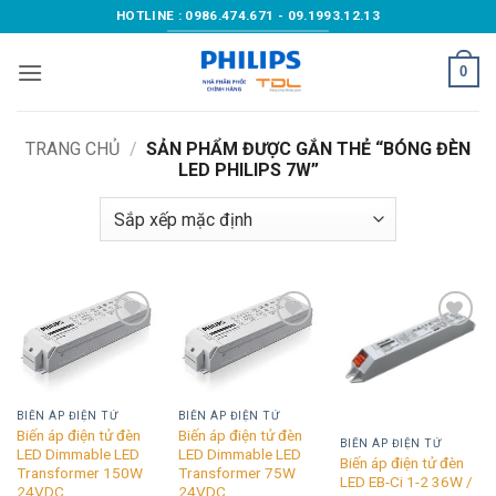
Bỏ
HOTLINE : 0986.474.671 - 09.1993.12.13
qua
nội
0
dung
TRANG CHỦ
/
SẢN PHẨM ĐƯỢC GẮN THẺ “BÓNG ĐÈN
LED PHILIPS 7W”
Add to
Add to
Add to
wishlist
wishlist
wishlist
BIẾN ÁP ĐIỆN TỬ
BIẾN ÁP ĐIỆN TỬ
Biến áp điện tử đèn
Biến áp điện tử đèn
BIẾN ÁP ĐIỆN TỬ
LED Dimmable LED
LED Dimmable LED
Biến áp điện tử đèn
Transformer 150W
Transformer 75W
LED EB-Ci 1-2 36W /
24VDC
24VDC