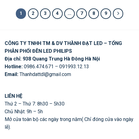
là:
tại
là:
tại
là:
tại
648,750 ₫.
là:
828,750 ₫.
là:
991,250 ₫.
là:
519,000 ₫.
663,000 ₫.
793,000 ₫.
1
2
3
4
…
7
8
9
CÔNG TY TNHH TM & DV THÀNH ĐẠT LED – TỔNG
PHÂN PHỐI ĐÈN LED PHILIPS
Địa chỉ: 938 Quang Trung Hà Đông Hà Nội
Hotline:
0986.474.671 – 091993.12.13
Email:
Thanhdattdl@gmail.com
LIÊN HỆ
Thứ 2 – Thứ 7: 8h30 – 5h30
Chủ Nhật: 9h – 5h
Mở cửa toàn bộ các ngày trong năm( Chỉ đóng cửa vào ngày
lễ).