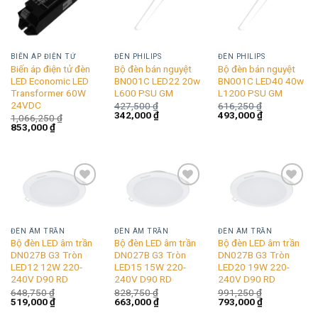
wishlist
wishlist
wishlist
BIẾN ÁP ĐIỆN TỬ
ĐÈN PHILIPS
ĐÈN PHILIPS
Biến áp điện tử đèn
Bộ đèn bán nguyệt
Bộ đèn bán nguyệt
LED Economic LED
BN001C LED22 20w
BN001C LED40 40w
Transformer 60W
L600 PSU GM
L1200 PSU GM
24VDC
427,500
₫
616,250
₫
Giá
Giá
Giá
Giá
342,000
₫
493,000
₫
1,066,250
₫
gốc
hiện
gốc
hiện
Giá
Giá
853,000
₫
là:
tại
là:
tại
gốc
hiện
427,500 ₫.
là:
616,250 ₫.
là:
là:
tại
342,000 ₫.
493,000 ₫.
1,066,250 ₫.
là:
853,000 ₫.
Add to
Add to
Add to
wishlist
wishlist
wishlist
ĐÈN ÂM TRẦN
ĐÈN ÂM TRẦN
ĐÈN ÂM TRẦN
Bộ đèn LED âm trần
Bộ đèn LED âm trần
Bộ đèn LED âm trần
DN027B G3 Tròn
DN027B G3 Tròn
DN027B G3 Tròn
LED12 12W 220-
LED15 15W 220-
LED20 19W 220-
240V D90 RD
240V D90 RD
240V D90 RD
648,750
₫
828,750
₫
991,250
₫
Giá
Giá
Giá
Giá
Giá
Giá
519,000
₫
663,000
₫
793,000
₫
gốc
hiện
gốc
hiện
gốc
hiện