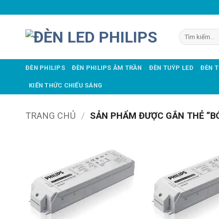
Bỏ
qua
nội
Tìm
dung
kiếm:
ĐÈN PHILIPS
ĐÈN PHILIPS ÂM TRẦN
ĐÈN TUÝP LED
ĐÈN 
KIẾN THỨC CHIẾU SÁNG
TRANG CHỦ
/
SẢN PHẨM ĐƯỢC GẮN THẺ “BÓ
Add to
wishlist