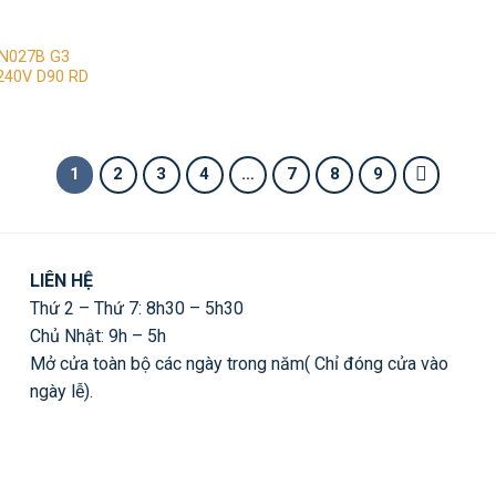
wishlist
DN027B G3
240V D90 RD
iá
iện
ại
:
93,000 ₫.
1
2
3
4
…
7
8
9
LIÊN HỆ
Thứ 2 – Thứ 7: 8h30 – 5h30
Chủ Nhật: 9h – 5h
Mở cửa toàn bộ các ngày trong năm( Chỉ đóng cửa vào
ngày lễ).