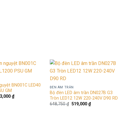
gốc
hiện
gốc
hiện
à:
tại
là:
tại
,768,750 ₫.
là:
2,932,500 ₫.
là:
1,415,000 ₫.
2,346,000 ₫.
Add to
Add to
wishlist
wishlist
nguyệt BN001C LED40
ĐÈN ÂM TRẦN
SU GM
Bộ đèn LED âm trần DN027B G3
á
Giá
3,000
₫
Tròn LED12 12W 220-240V D90 RD
c
hiện
Giá
Giá
648,750
₫
519,000
₫
tại
gốc
hiện
6,250 ₫.
là:
là:
tại
493,000 ₫.
648,750 ₫.
là:
519,000 ₫.