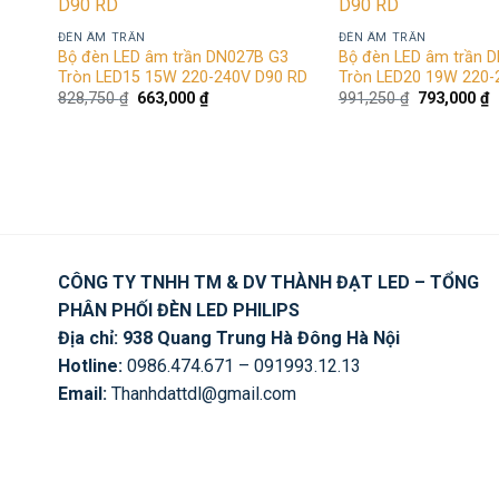
wishlist
ĐÈN ÂM TRẦN
ĐÈN ÂM TRẦN
Bộ đèn LED âm trần DN027B G3
Bộ đèn LED âm trần 
Tròn LED15 15W 220-240V D90 RD
Tròn LED20 19W 220-
Giá
Giá
Giá
G
828,750
₫
663,000
₫
991,250
₫
793,000
₫
gốc
hiện
gốc
h
là:
tại
là:
t
828,750 ₫.
là:
991,250 ₫.
là
663,000 ₫.
7
CÔNG TY TNHH TM & DV THÀNH ĐẠT LED – TỔNG
PHÂN PHỐI ĐÈN LED PHILIPS
Địa chỉ: 938 Quang Trung Hà Đông Hà Nội
Hotline:
0986.474.671 – 091993.12.13
Email:
Thanhdattdl@gmail.com