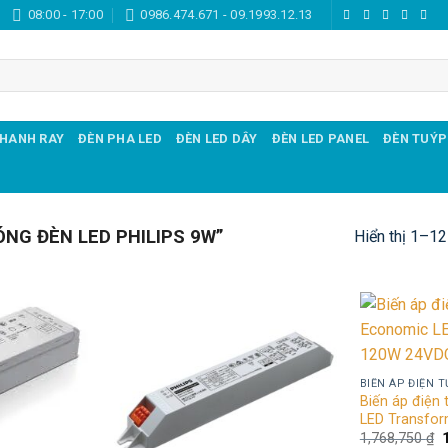
08:00 - 17:00
0986.474.671 - 09.1993.12.13
THANH RAY
ĐÈN PHA LED
ĐÈN LED DÂY
ĐÈN LED PANEL
ĐÈN TUÝP
NG ĐÈN LED PHILIPS 9W”
Hiển thị 1–12
Add to
Add to
wishlist
wishlist
BIẾN ÁP ĐIỆN T
Biến áp điện
LED Transfo
1,768,750
₫