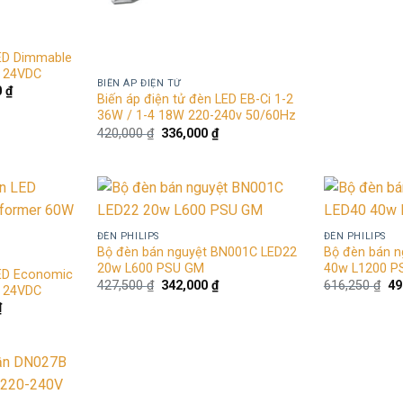
l
1
LED Dimmable
W 24VDC
BIẾN ÁP ĐIỆN TỬ
Giá
0
₫
Biến áp điện tử đèn LED EB-Ci 1-2
hiện
36W / 1-4 18W 220-240v 50/60Hz
tại
 ₫.
là:
Giá
Giá
420,000
₫
336,000
₫
2,635,000 ₫.
gốc
hiện
là:
tại
420,000 ₫.
là:
336,000 ₫.
Add to
Add to
ĐÈN PHILIPS
ĐÈN PHILIPS
wishlist
wishlist
Bộ đèn bán nguyệt BN001C LED22
Bộ đèn bán 
20w L600 PSU GM
40w L1200 P
LED Economic
Giá
Giá
Gi
427,500
₫
342,000
₫
616,250
₫
49
W 24VDC
gốc
hiện
gố
Giá
₫
là:
tại
là:
hiện
427,500 ₫.
là:
61
tại
342,000 ₫.
 ₫.
là:
853,000 ₫.
Add to