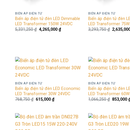
BIẾN ÁP ĐIỆN TỬ
BIẾN ÁP ĐIỆN TỬ
Biến áp điện tử đèn LED Dimmable
Biến áp điện tử đèn 
LED Transformer 150W 24VDC
LED Transformer 75
Giá
Giá
Giá
5,331,250
₫
4,265,000
₫
3,293,750
₫
2,635,00
gốc
hiện
gốc
là:
tại
là:
5,331,250 ₫.
là:
3,293,750
4,265,000 ₫.
Add to
wishlist
BIẾN ÁP ĐIỆN TỬ
BIẾN ÁP ĐIỆN TỬ
Biến áp điện tử đèn LED Economic
Biến áp điện tử đèn 
LED Transformer 30W 24VDC
LED Transformer 60
Giá
Giá
Giá
768,750
₫
615,000
₫
1,066,250
₫
853,000
gốc
hiện
gốc
là:
tại
là:
768,750 ₫.
là:
1,066,250
615,000 ₫.
Add to