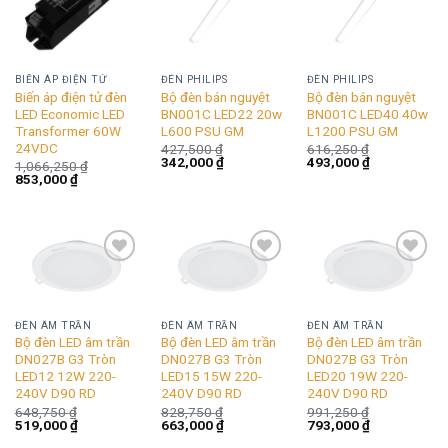
wishlist
wishlist
wishlist
BIẾN ÁP ĐIỆN TỬ
ĐÈN PHILIPS
ĐÈN PHILIPS
Biến áp điện tử đèn
Bộ đèn bán nguyệt
Bộ đèn bán nguyệt
LED Economic LED
BN001C LED22 20w
BN001C LED40 40w
Transformer 60W
L600 PSU GM
L1200 PSU GM
24VDC
427,500
₫
616,250
₫
Giá
Giá
Giá
Giá
342,000
₫
493,000
₫
1,066,250
₫
gốc
hiện
gốc
hiện
Giá
Giá
853,000
₫
là:
tại
là:
tại
gốc
hiện
427,500 ₫.
là:
616,250 ₫.
là:
là:
tại
342,000 ₫.
493,000 ₫.
1,066,250 ₫.
là:
853,000 ₫.
Add to
Add to
Add to
wishlist
wishlist
wishlist
ĐÈN ÂM TRẦN
ĐÈN ÂM TRẦN
ĐÈN ÂM TRẦN
Bộ đèn LED âm trần
Bộ đèn LED âm trần
Bộ đèn LED âm trần
DN027B G3 Tròn
DN027B G3 Tròn
DN027B G3 Tròn
LED12 12W 220-
LED15 15W 220-
LED20 19W 220-
240V D90 RD
240V D90 RD
240V D90 RD
648,750
₫
828,750
₫
991,250
₫
Giá
Giá
Giá
Giá
Giá
Giá
519,000
₫
663,000
₫
793,000
₫
gốc
hiện
gốc
hiện
gốc
hiện