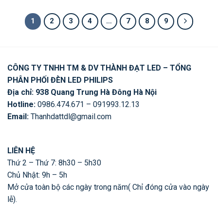
là:
tại
là:
tại
là:
tại
648,750 ₫.
là:
828,750 ₫.
là:
991,250 ₫.
là:
519,000 ₫.
663,000 ₫.
793,000 ₫.
1
2
3
4
…
7
8
9
CÔNG TY TNHH TM & DV THÀNH ĐẠT LED – TỔNG
PHÂN PHỐI ĐÈN LED PHILIPS
Địa chỉ: 938 Quang Trung Hà Đông Hà Nội
Hotline:
0986.474.671 – 091993.12.13
Email:
Thanhdattdl@gmail.com
LIÊN HỆ
Thứ 2 – Thứ 7: 8h30 – 5h30
Chủ Nhật: 9h – 5h
Mở cửa toàn bộ các ngày trong năm( Chỉ đóng cửa vào ngày
lễ).