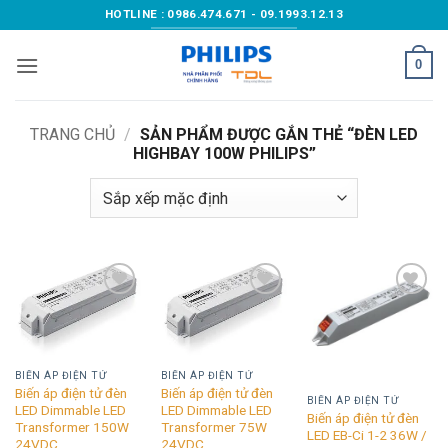
Bỏ
HOTLINE : 0986.474.671 - 09.1993.12.13
qua
nội
0
dung
TRANG CHỦ
/
SẢN PHẨM ĐƯỢC GẮN THẺ “ĐÈN LED
HIGHBAY 100W PHILIPS”
Add to
Add to
Add to
wishlist
wishlist
wishlist
BIẾN ÁP ĐIỆN TỬ
BIẾN ÁP ĐIỆN TỬ
Biến áp điện tử đèn
Biến áp điện tử đèn
BIẾN ÁP ĐIỆN TỬ
LED Dimmable LED
LED Dimmable LED
Biến áp điện tử đèn
Transformer 150W
Transformer 75W
LED EB-Ci 1-2 36W /
24VDC
24VDC